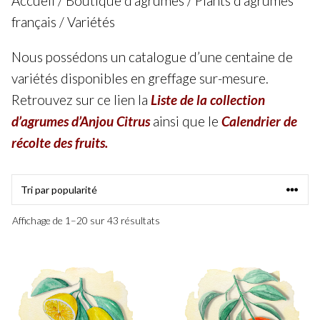
Accueil
/
Boutique d’agrumes
/
Plants d’agrumes
français
/ Variétés
Nous possédons un catalogue d’une centaine de
variétés disponibles en greffage sur-mesure.
Retrouvez sur ce lien la
Liste de la collection
d’agrumes d’Anjou Citrus
ainsi que le
Calendrier de
récolte des fruits
.
Trié
Affichage de 1–20 sur 43 résultats
par
note
moyenne