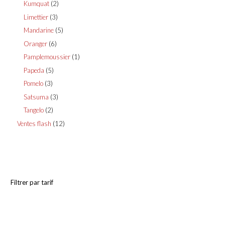
2
Kumquat
2
produits
3
Limettier
3
produits
5
Mandarine
5
produits
6
Oranger
6
produits
1
Pamplemoussier
1
produit
5
Papeda
5
produits
3
Pomelo
3
produits
3
Satsuma
3
produits
2
Tangelo
2
produits
12
Ventes flash
12
produits
Filtrer par tarif