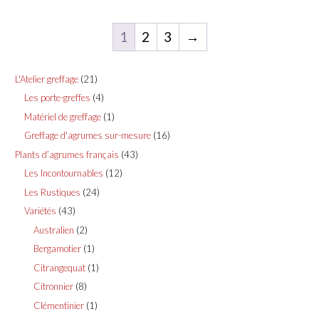
1
2
3
→
21
L'Atelier greffage
21
produits
4
Les porte-greffes
4
produits
1
Matériel de greffage
1
produit
16
Greffage d'agrumes sur-mesure
16
produits
43
Plants d’agrumes français
43
produits
12
Les Incontournables
12
produits
24
Les Rustiques
24
produits
43
Variétés
43
produits
2
Australien
2
produits
1
Bergamotier
1
produit
1
Citrangequat
1
produit
8
Citronnier
8
produits
1
Clémentinier
1
produit